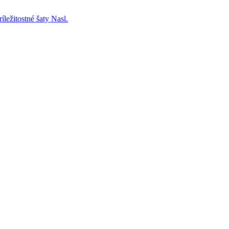
íležitostné šaty
Nasl.