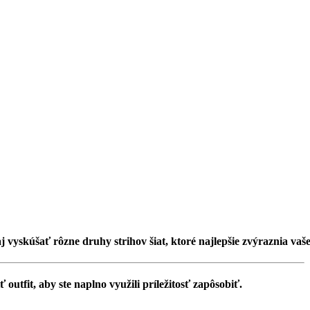
aj vyskúšať rôzne druhy strihov šiat, ktoré najlepšie zvýraznia vaš
outfit, aby ste naplno využili príležitosť zapôsobiť.