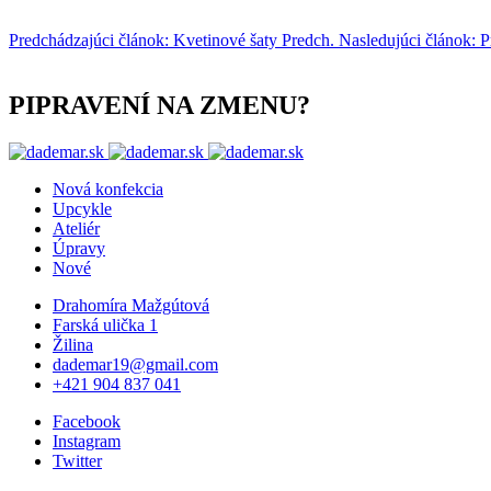
Predchádzajúci článok: Kvetinové šaty
Predch.
Nasledujúci článok: Pr
PIPRAVENÍ NA ZMENU?
Nová konfekcia
Upcykle
Ateliér
Úpravy
Nové
Drahomíra Mažgútová
Farská ulička 1
Žilina
dademar19@gmail.com
+421 904 837 041
Facebook
Instagram
Twitter