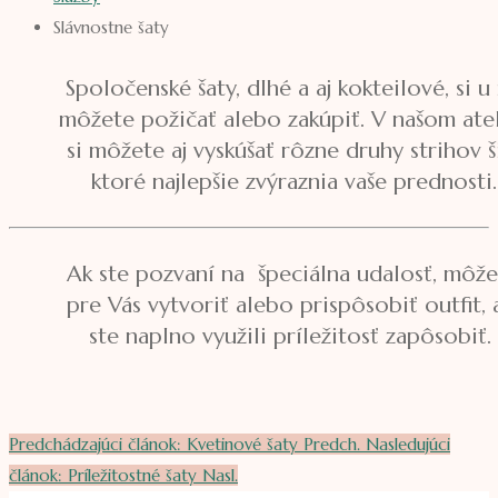
Slávnostne šaty
Spoločenské šaty, dlhé a aj kokteilové, si u
môžete požičať alebo zakúpiť. V našom atel
si môžete aj vyskúšať rôzne druhy strihov ši
ktoré najlepšie zvýraznia vaše prednosti
Ak ste pozvaní na špeciálna udalosť, môž
pre Vás vytvoriť alebo prispôsobiť outfit, 
ste naplno využili príležitosť zapôsobiť
Predchádzajúci článok: Kvetinové šaty
Predch.
Nasledujúci
článok: Príležitostné šaty
Nasl.