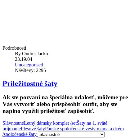
Podrobnosti
By
Ondrej Jacko
23.19.04
Uncategorised
Návštevy: 2295
Príležitostné šaty
Ak ste pozvaní na špeciálna udalosť, môžeme pre
Vás vytvoriť alebo prispôsobiť outfit, aby ste
naplno využili príležitosť zapôsobiť.
Slávnostné
Letný dámsky komplet /set
Šaty na 1. sväté
príjmanie
Plesové šaty
Pánske spoločenské vesty
mama a dcéra
/spoločenské šaty