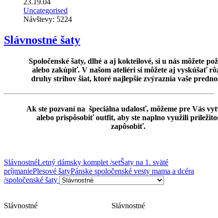
23.19.04
Uncategorised
Návštevy: 5224
Slávnostné šaty
Spoločenské šaty, dlhé a aj kokteilové, si u nás môžete po
alebo zakúpiť. V našom ateliéri si môžete aj vyskúšať rô
druhy strihov šiat, ktoré najlepšie zvýraznia vaše predno
Ak ste pozvaní na špeciálna udalosť, môžeme pre Vás vyt
alebo prispôsobiť outfit, aby ste naplno využili príležito
zapôsobiť.
Slávnostné
Letný dámsky komplet /set
Šaty na 1. sväté
príjmanie
Plesové šaty
Pánske spoločenské vesty
mama a dcéra
/spoločenské šaty
Slávnostné
Slávnostné