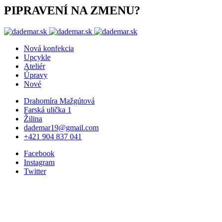
PIPRAVENÍ NA ZMENU?
Nová konfekcia
Upcykle
Ateliér
Úpravy
Nové
Drahomíra Mažgútová
Farská ulička 1
Žilina
dademar19@gmail.com
+421 904 837 041
Facebook
Instagram
Twitter