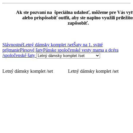
Ak ste pozvaní na špeciálna udalosť, môžeme pre Vás vyt
alebo prispôsobiť outfit, aby ste naplno využili príležito
zapôsobiť.
Slávnostné
Letný dámsky komplet /set
Šaty na 1. sväté
príjmanie
Plesové šaty
Pánske spoločenské vesty
mama a dcéra
/spoločenské šaty
Letný dámsky komplet /set
Letný dámsky komplet /set