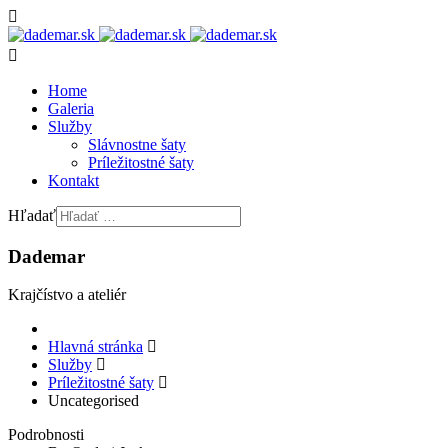
Home
Galeria
Služby
Slávnostne šaty
Príležitostné šaty
Kontakt
Hľadať
Dademar
Krajčístvo a ateliér
Hlavná stránka
Služby
Príležitostné šaty
Uncategorised
Podrobnosti