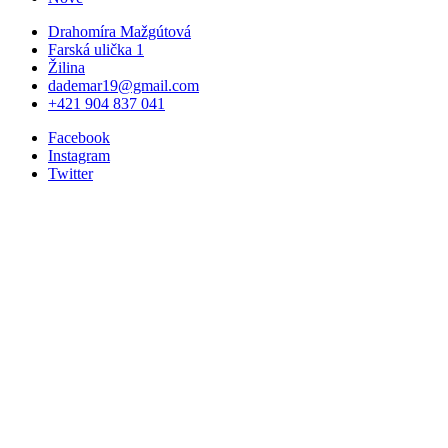
Drahomíra Mažgútová
Farská ulička 1
Žilina
dademar19@gmail.com
+421 904 837 041
Facebook
Instagram
Twitter